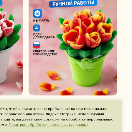
КТЫ
аны в
Красно-жёлтые тюльпаны в
айлы, чтобы сделать ваше пребывание на нем максимально
ведёрке
ен сервис веб-аналитики Яндекс.Метрика, использующий
на сайте, вы даете свое согласие на обработку персональных
ном в
Политике обработки персональных данных
.