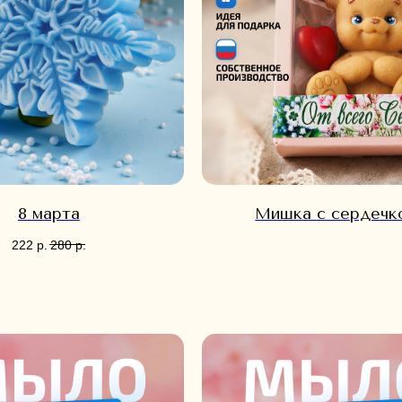
8 марта
Мишка с сердечк
222
р.
280
р.