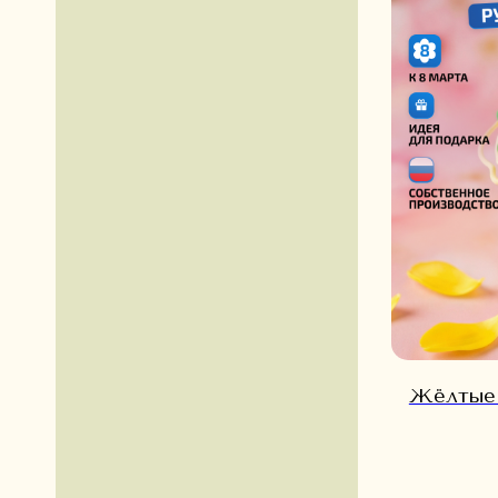
ИП Громова Елена Владимировна
О Б
ИНН 526300738149
Жёлтые 
Политика конфиденциальности