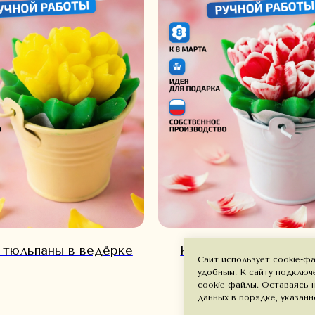
РЕНДЕ
КАТАЛОГ
ДОСТАВКА И ОПЛАТА
КОНТА
тюльпаны в ведёрке
Красно-белые тюльп
Сайт использует cookie-ф
ведёрке
удобным. К cайту подключ
cookie-файлы. Оставаясь 
данных в порядке, указан