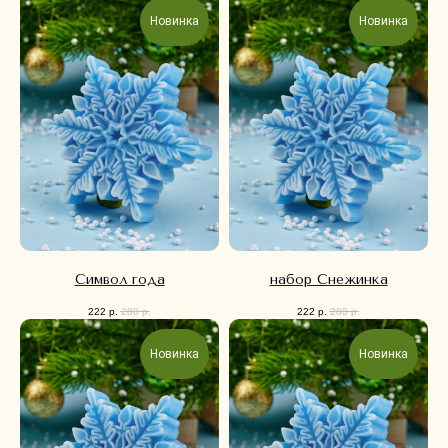
Новинка
Новинка
Символ года
набор Снежинка
222
р.
280
р.
222
р.
280
р.
Новинка
Новинка