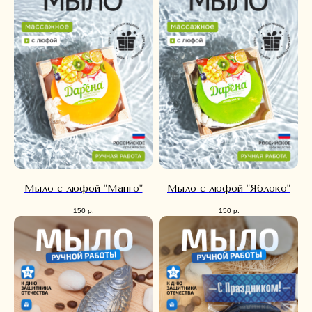
Мыло с люфой "Манго"
Мыло с люфой "Яблоко"
150
р.
150
р.