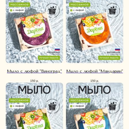
Мыло с люфой "Виноград"
Мыло с люфой "Мандарин"
150
р.
150
р.