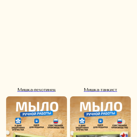
Мишка-пехотинец
Мишка-танкист