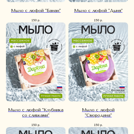
Мыло с люфой "Банан"
Мыло с люфой "Дыня"
150
р.
150
р.
Мыло с люфой "Клубника
Мыло с люфой
со сливками"
"Смородина"
150
р.
150
р.