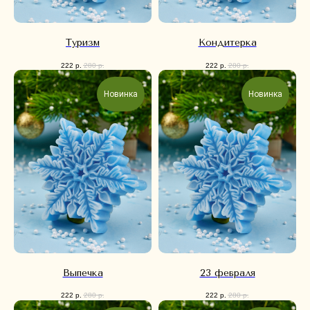
Туризм
Кондитерка
222
р.
280
р.
222
р.
280
р.
Новинка
Новинка
Выпечка
23 февраля
222
р.
280
р.
222
р.
280
р.