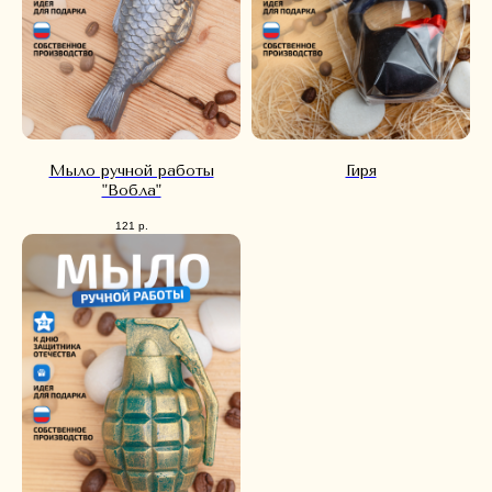
Мыло ручной работы
Гиря
"Вобла"
121
р.
КАТАЛОГ
О БРЕНДЕ
КОНТАКТЫ
ДОСТАВКА И ОПЛАТА
ИП Громова Елена Владимировна
ИНН 526300738149
Политика конфиденциальности