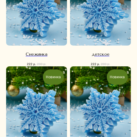
Снежинка
детское
222
р.
280
р.
222
р.
280
р.
Новинка
Новинка