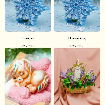
8 марта
Новый год
222
р.
280
р.
222
р.
280
р.